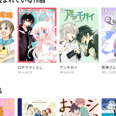
ロヂウラくらし
アシチガイ
死神さん
4,041万
920.9万
3,120万
品