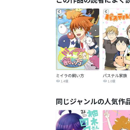
ミイラの飼い方
パステル家族
1.4億
1.0億
同じジャンルの人気作