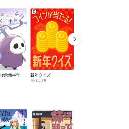
は余命半年
新年クイズ
みつば君はあにヨメさんと。
111.5万
4.8万