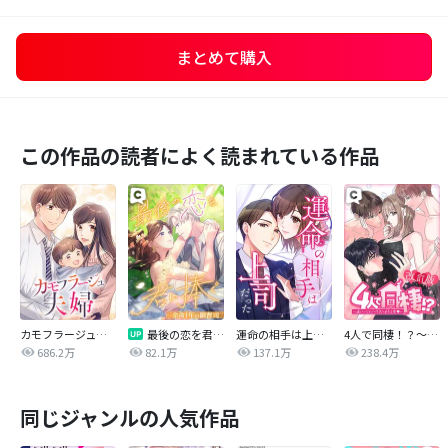
まとめて購入
この作品の読者によく読まれている作品
カモフラージュ夫婦
最後の恋を君に捧ぐ～余命1年の御曹司～
運命の相手は上司だった
4人で同棲！？～逆ハーレムハウスへようこそ♥～【改訂版】
686.2万
82.1万
137.1万
238.4万
同じジャンルの人気作品