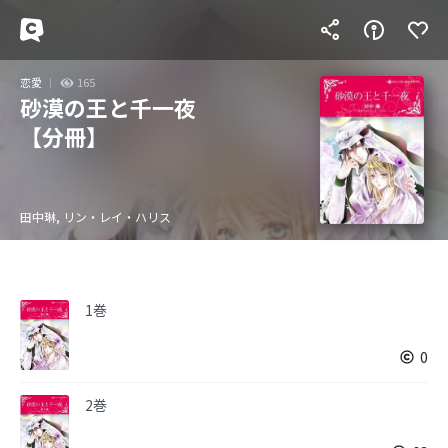
恋愛
165
砂漠の王と千一夜
【分冊】
田中琳, リン・レイ・ハリス
1巻
0
2巻