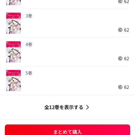
62
3巻
62
4巻
62
5巻
62
全12巻を表示する
まとめて購入