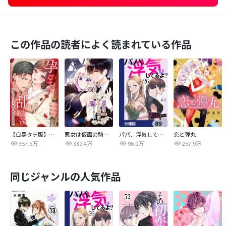
この作品の読者によく読まれている作品
【白黒タテ版】孕むまで乱れいけ～身代わり花嫁と軍服の猛愛
悪女は仮面の騎士に騙されない
パパ、浮気してるよ？娘と二人でクズ夫を捨てます【分冊版】
恋と弾丸
357.6万
339.4万
96.0万
257.9万
同じジャンルの人気作品