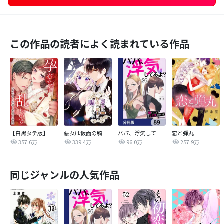
この作品の読者によく読まれている作品
【白黒タテ版】孕むまで乱れいけ～身代わり花嫁と軍服の猛愛
悪女は仮面の騎士に騙されない
パパ、浮気してるよ？娘と二人でクズ夫を捨てます【分冊版】
恋と弾丸
357.6万
339.4万
96.0万
257.9万
同じジャンルの人気作品