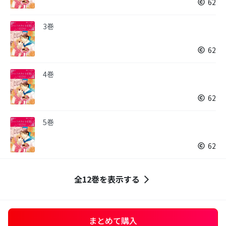
62
3巻
62
4巻
62
5巻
62
全12巻を表示する
まとめて購入