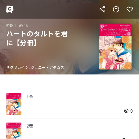
恋愛
18
ハートのタルトを君
に【分冊】
サクヤカイシ, ジェニー・アダムズ
1巻
0
2巻