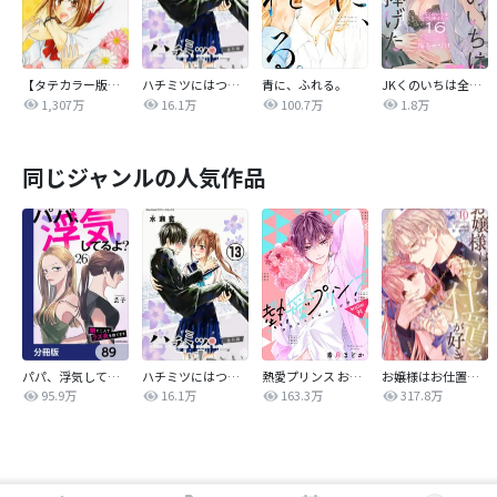
【タテカラー版】なまいきざかり。
ハチミツにはつこい
青に、ふれる。
JKくのいちは全てを捧げたい
1,307万
16.1万
100.7万
1.8万
同じジャンルの人気作品
パパ、浮気してるよ？娘と二人でクズ夫を捨てます【分冊版】
ハチミツにはつこい
熱愛プリンス お兄ちゃんはキミが好き
お嬢様はお仕置きが好き
95.9万
16.1万
163.3万
317.8万