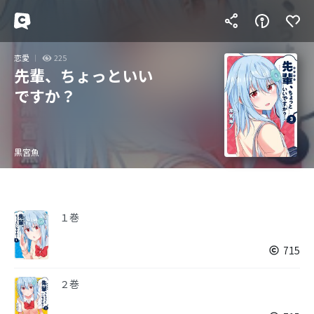
恋愛
225
先輩、ちょっといい
ですか？
黒宮魚
１巻
715
２巻