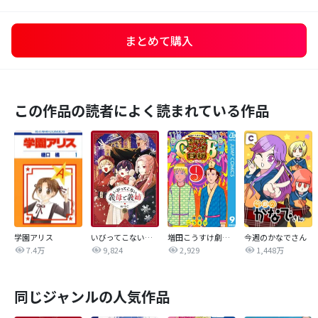
まとめて購入
この作品の読者によく読まれている作品
学園アリス
いびってこない義母と義姉
増田こうすけ劇場 ギャグマンガ日和GB
今週のかなでさん
7.4万
9,824
2,929
1,448万
同じジャンルの人気作品