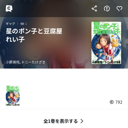
ギャグ
1
星のポン子と豆腐屋
れい子
小原愼司, トニーたけざき
792
全1巻を表示する