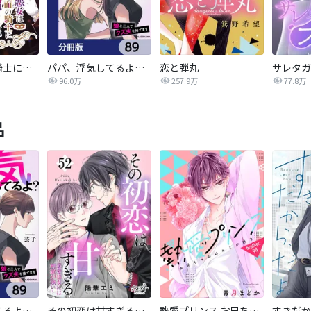
悪女は仮面の騎士に騙されない
パパ、浮気してるよ？娘と二人でクズ夫を捨てます【分冊版】
恋と弾丸
96.0万
257.9万
77.8万
品
パパ、浮気してるよ？娘と二人でクズ夫を捨てます【分冊版】
その初恋は甘すぎる～恋愛処女には刺激が強い～
熱愛プリンス お兄ちゃんはキミが好き
すきだか