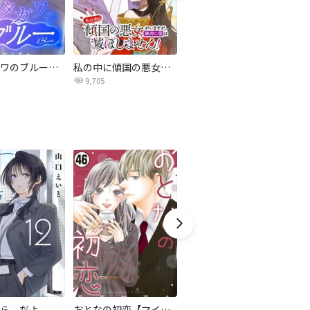
サレタガワのブルー【タテヨミ】
私の中に傾国の悪女がいますが、絶対に国は滅ぼしません！【タテヨミ】
最強ヒモ男に愛されまして
9,705
1.6万
ら、だよ
おとなの初恋【マイクロ】
LOVE SO LIFE