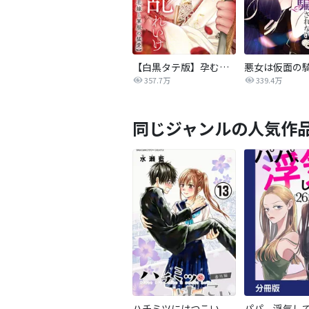
【白黒タテ版】孕むまで乱れいけ～身代わり花嫁と軍服の猛愛
357.7万
339.4万
同じジャンルの人気作
ハチミツにはつこい