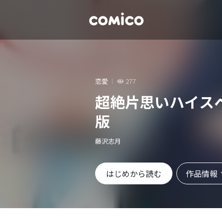
恋愛
277
超絶片思いハイス
版
藤沢志月
作品情報
はじめから読む