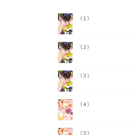
（１）
（２）
（３）
（４）
（５）