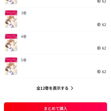
62
3巻
62
4巻
62
5巻
62
全12巻を表示する
まとめて購入