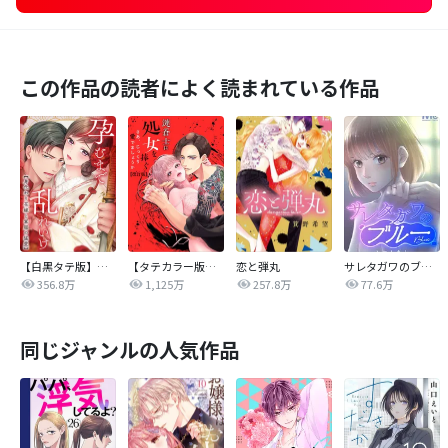
この作品の読者によく読まれている作品
【白黒タテ版】孕むまで乱れいけ～身代わり花嫁と軍服の猛愛
【タテカラー版】漣蒼士に処女を捧ぐ～さあ、じっくり愛でましょうか
恋と弾丸
サレタガワのブルー【タテヨミ】
356.8万
1,125万
257.8万
77.6万
同じジャンルの人気作品