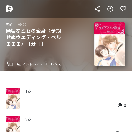
恋愛
20
無垢な乙女の変身〈予期
せぬウエディング・ベル
ＩＩＩ〉【分冊】
内田一奈, アンドレア・ローレンス
1巻
0
2巻