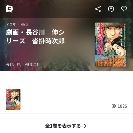
ドラマ
2
劇画・長谷川 伸シ
リーズ 沓掛時次郎
長谷川伸, 小林まこと
1026
全1巻を表示する