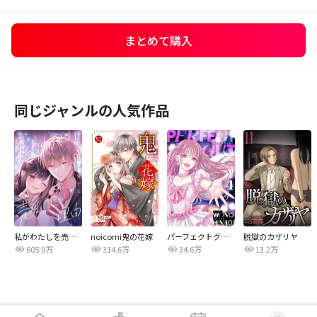
まとめて購入
同じジャンルの人気作品
私がわたしを売る理由
noicomi鬼の花嫁
パーフェクトグリッター
脱獄のカザリヤ
605.9万
314.6万
34.6万
13.2万