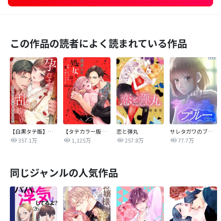
この作品の読者によく読まれている作品
【白黒タテ版】孕むまで乱れいけ～身代わり花嫁と軍服の猛愛
【タテカラー版】漣蒼士に処女を捧ぐ～さあ、じっくり愛でましょうか
恋と弾丸
サレタガワのブルー【タテヨミ】
357.1万
1,125万
257.8万
77.7万
同じジャンルの人気作品