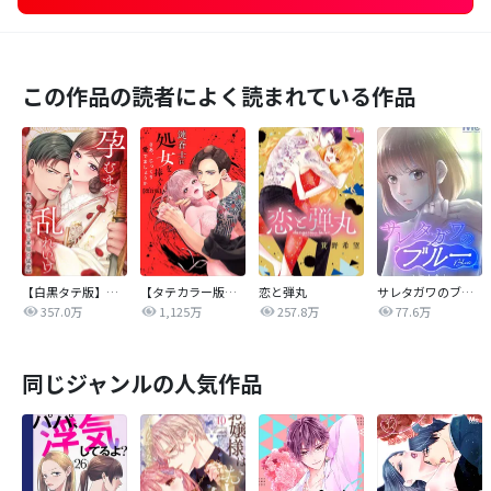
この作品の読者によく読まれている作品
【白黒タテ版】孕むまで乱れいけ～身代わり花嫁と軍服の猛愛
【タテカラー版】漣蒼士に処女を捧ぐ～さあ、じっくり愛でましょうか
恋と弾丸
サレタガワのブルー【タテヨミ】
357.0万
1,125万
257.8万
77.6万
同じジャンルの人気作品