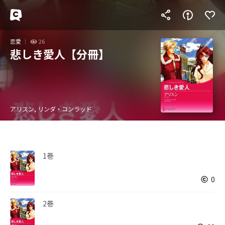
恋愛
26
悲しき愛人【分冊】
アリスン, リンダ・コンラッド
1巻
0
2巻