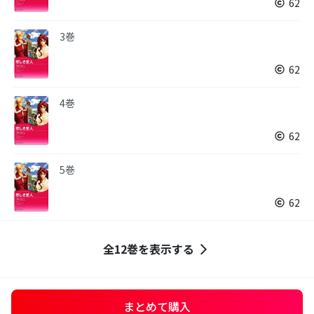
62
3巻
62
4巻
62
5巻
62
全12巻を表示する
まとめて購入