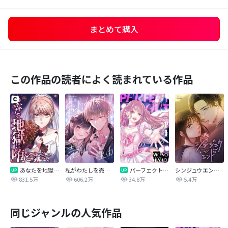
まとめて購入
この作品の読者によく読まれている作品
あなたを地獄に堕とすまで
私がわたしを売る理由
パーフェクトグリッター
シンジュウエンド【タテヨミ】
831.5万
606.2万
34.8万
5.4万
同じジャンルの人気作品