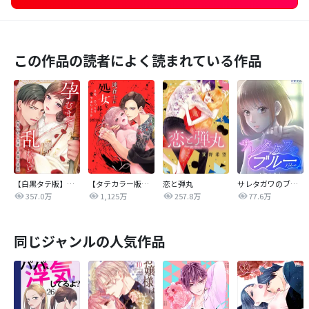
この作品の読者によく読まれている作品
【白黒タテ版】孕むまで乱れいけ～身代わり花嫁と軍服の猛愛
【タテカラー版】漣蒼士に処女を捧ぐ～さあ、じっくり愛でましょうか
恋と弾丸
サレタガワのブルー【タテヨミ】
357.0万
1,125万
257.8万
77.6万
同じジャンルの人気作品