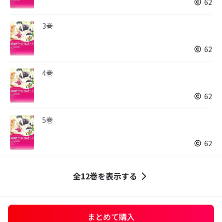
62
3巻
62
4巻
62
5巻
62
全12巻を表示する
まとめて購入