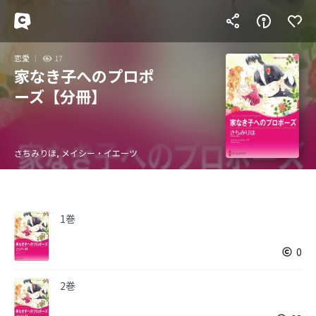
恋愛
17
家なき子へのプロポ
ーズ【分冊】
さちみりほ, メイシー・イエーツ
1巻
0
2巻