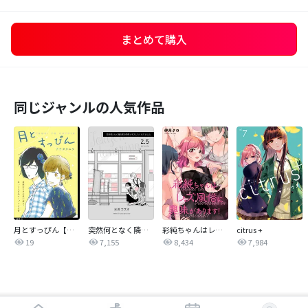
まとめて購入
同じジャンルの人気作品
月とすっぴん【単話】
突然何となく隣の席の同僚と…
彩純ちゃんはレズ風俗に興味があります！ 連載版
citrus +
19
7,155
8,434
7,984