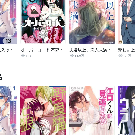
ラブコメ漫画に入ってしまったので、推しの負けヒロインを全力で幸せにする【分冊版】
オーバーロード 不死者のOh!
夫婦以上、恋人未満。【分冊版】
新しい上
699
14.9万
1.7万
品