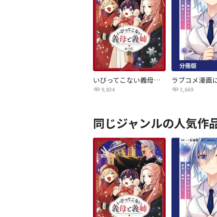
いびってこない義母と義姉
9,834
3,669
同じジャンルの人気作