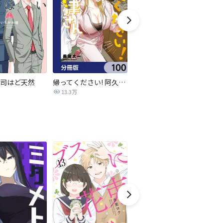
司はど天然
帰ってください! 阿久津さん【分冊版】
ニュートーキョーカモフラージュアワー
13.3万
1,278