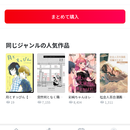
まとめて購入
同じジャンルの人気作品
月とすっぴん【単話】
突然何となく隣の席の同僚と…
彩純ちゃんはレズ風俗に興味があります！ 連載版
社会人百合漫画短編まとめ
19
7,155
8,434
1,311