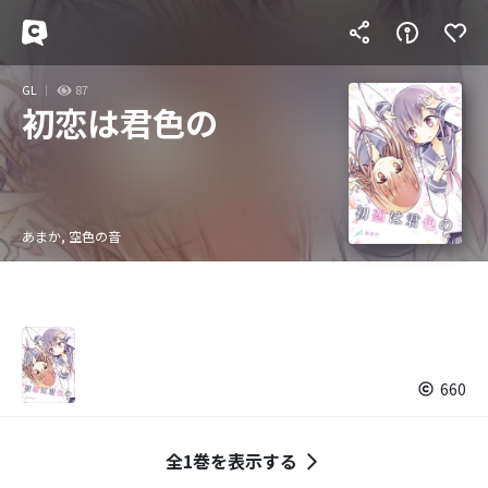
GL
87
初恋は君色の
あまか, 空色の音
660
全1巻を表示する