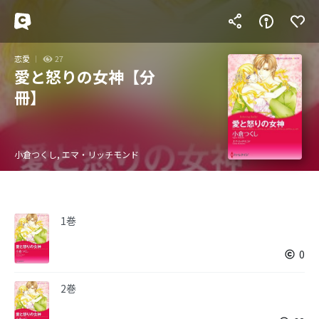
恋愛
27
愛と怒りの女神【分
冊】
小倉つくし, エマ・リッチモンド
1巻
0
2巻