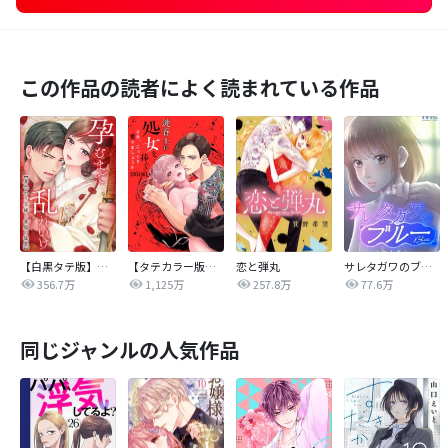
この作品の読者によく読まれている作品
【白黒タテ版】孕むまで乱れいけ～身代わり花嫁と軍服の猛愛
【タテカラー版】漣蒼士に処女を捧ぐ～さあ、じっくり愛でましょうか
恋と弾丸
サレタガワのブルー【タテヨミ】
356.7万
1,125万
257.8万
77.6万
同じジャンルの人気作品