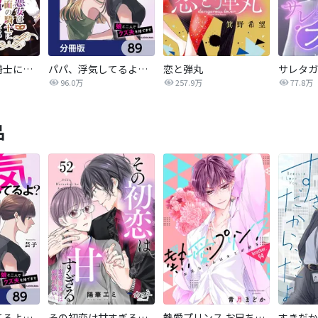
悪女は仮面の騎士に騙されない
パパ、浮気してるよ？娘と二人でクズ夫を捨てます【分冊版】
恋と弾丸
96.0万
257.9万
77.8万
品
パパ、浮気してるよ？娘と二人でクズ夫を捨てます【分冊版】
その初恋は甘すぎる～恋愛処女には刺激が強い～
熱愛プリンス お兄ちゃんはキミが好き
すきだか