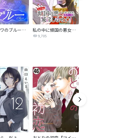
サレタガワのブルー【タテヨミ】
私の中に傾国の悪女がいますが、絶対に国は滅ぼしません！【タテヨミ】
最強ヒモ男に愛されまして
9,705
1.6万
ら、だよ
おとなの初恋【マイクロ】
LOVE SO LIFE