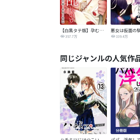
【白黒タテ版】孕むまで乱れいけ～身代わり花嫁と軍服の猛愛
357.7万
339.4万
同じジャンルの人気作
ハチミツにはつこい