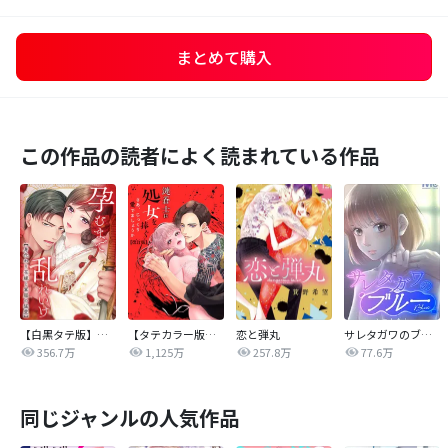
まとめて購入
この作品の読者によく読まれている作品
【白黒タテ版】孕むまで乱れいけ～身代わり花嫁と軍服の猛愛
【タテカラー版】漣蒼士に処女を捧ぐ～さあ、じっくり愛でましょうか
恋と弾丸
サレタガワのブルー【タテヨミ】
356.7万
1,125万
257.8万
77.6万
同じジャンルの人気作品