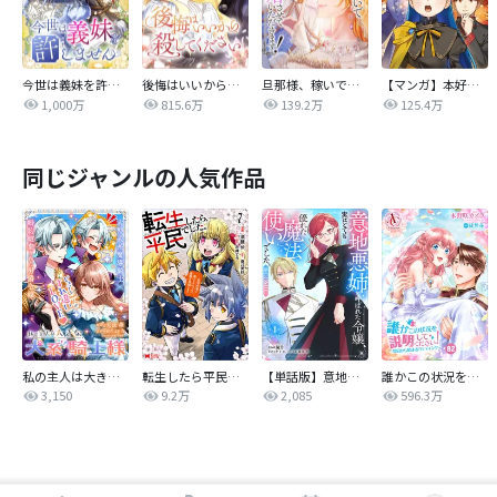
今世は義妹を許しません
後悔はいいから殺してください
旦那様、稼いで離婚させていただきます！
【マンガ】本好きの下剋上 第四部
1,000万
815.6万
139.2万
125.4万
同じジャンルの人気作品
私の主人は大きな犬系騎士様
転生したら平民でした。～生活水準に耐えられないので貴族を目指します～（コミック）
【単話版】意地悪姉と呼ばれた令嬢、実はとても優れた魔法使いでした。@COMIC
誰かこの状況を説明してください！ ～契約から始まるウェディング～
3,150
9.2万
2,085
596.3万