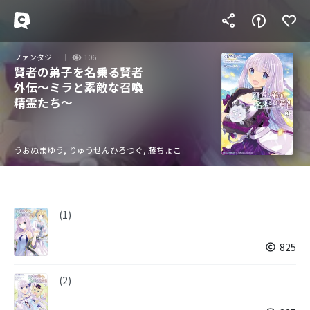
ファンタジー
106
賢者の弟子を名乗る賢者
外伝～ミラと素敵な召喚
精霊たち～
うおぬまゆう, りゅうせんひろつぐ, 藤ちょこ
(1)
825
(2)