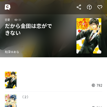
恋愛
83
だから金田は恋がで
きない
和深ゆあな
792
（２）