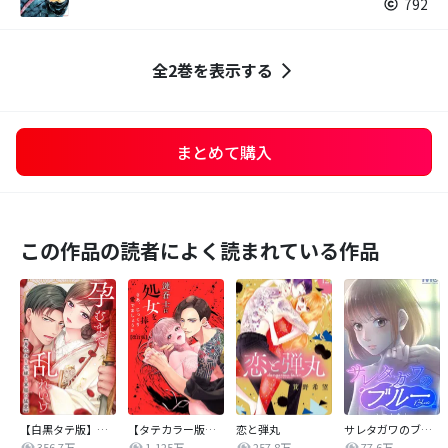
792
全2巻を表示する
まとめて購入
この作品の読者によく読まれている作品
【白黒タテ版】孕むまで乱れいけ～身代わり花嫁と軍服の猛愛
【タテカラー版】漣蒼士に処女を捧ぐ～さあ、じっくり愛でましょうか
恋と弾丸
サレタガワのブルー【タテヨミ】
356.7万
1,125万
257.8万
77.6万