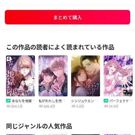
まとめて購入
この作品の読者によく読まれている作品
あなたを地獄に堕とすまで
私がわたしを売る理由
シンジュウエンド【タテヨミ】
パーフェクトグリッター
834.3万
606.4万
5.4万
34.9万
同じジャンルの人気作品