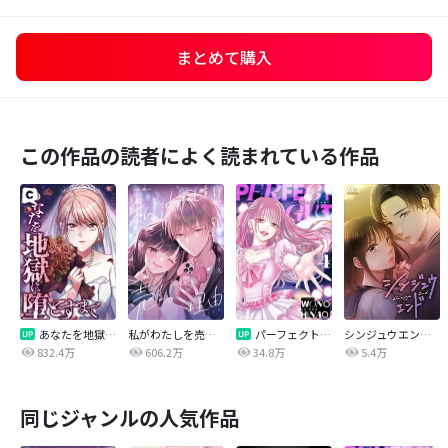
まとめて購入
この作品の読者によく読まれている作品
あなたを地獄に堕とすまで
私がわたしを売る理由
パーフェクトグリッター
シンジュウエンド【タテヨミ】
832.4万
606.2万
34.8万
5.4万
同じジャンルの人気作品