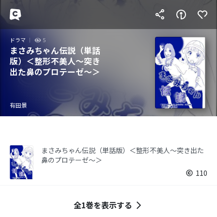
ドラマ
5
まさみちゃん伝説（単話
版）＜整形不美人～突き
出た鼻のプロテーゼ～＞
有田景
まさみちゃん伝説（単話版）＜整形不美人～突き出た
鼻のプロテーゼ～＞
110
全1巻を表示する