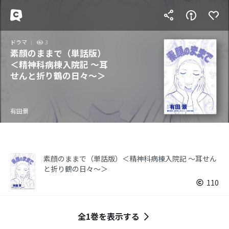
ドラマ
3
素顔のままで（単話版）
＜精神科病棟入院記 ～耳
せんと折り鶴の日々～＞
有田景
素顔のままで（単話版）＜精神科病棟入院記 ～耳せん
と折り鶴の日々～＞
110
全1巻を表示する