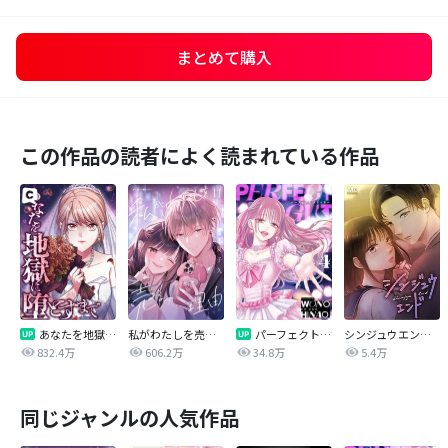
まとめて購入
この作品の読者によく読まれている作品
あなたを地獄に堕とすまで
私がわたしを売る理由
パーフェクトグリッター
シンジュウエンド【タテヨミ】
832.4万
606.2万
34.8万
5.4万
同じジャンルの人気作品