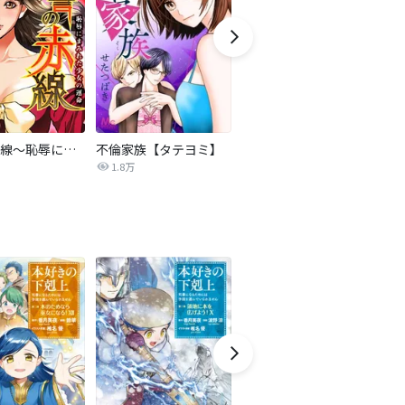
復讐の赤線～恥辱にまみれた少女の運命～【タテヨミ】
不倫家族【タテヨミ】
セフレの品格―プライド―
1.8万
306.3万