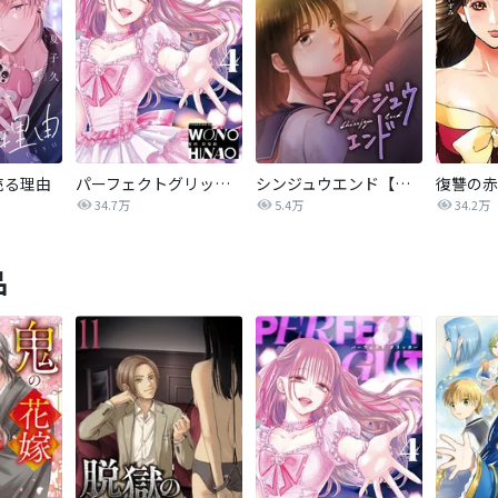
売る理由
パーフェクトグリッター
シンジュウエンド【タテヨミ】
34.7万
5.4万
34.2万
品