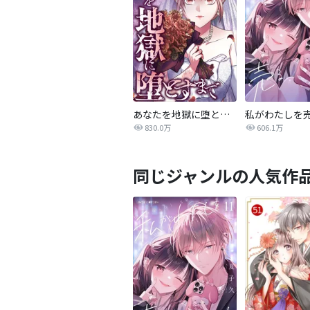
あなたを地獄に堕とすまで
私がわたしを
830.0万
606.1万
同じジャンルの人気作