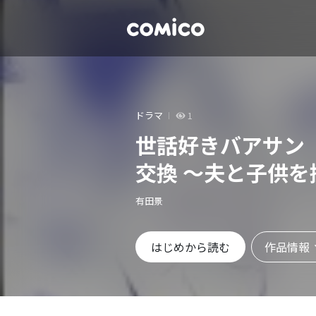
ドラマ
1
世話好きバアサン
交換 ～夫と子供
有田景
作品情報
はじめから読む