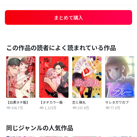
まとめて購入
この作品の読者によく読まれている作品
【白黒タテ版】孕むまで乱れいけ～身代わり花嫁と軍服の猛愛
【タテカラー版】漣蒼士に処女を捧ぐ～さあ、じっくり愛でましょうか
恋と弾丸
サレタガワのブルー【タテヨミ】
356.7万
1,125万
257.8万
77.6万
同じジャンルの人気作品