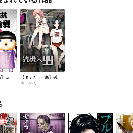
【タテカラー版】家族対抗殺戮合戦
【タテカラー版】残機×99
126.3万
品