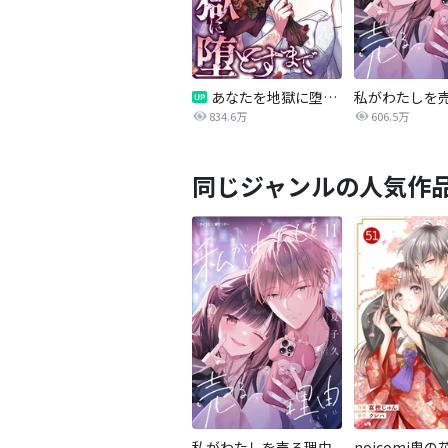
あなたを地獄に堕とすまで
私がわたしを
834.6万
606.5万
同じジャンルの人気作
私がわたしを売る理由
noicomi鬼の