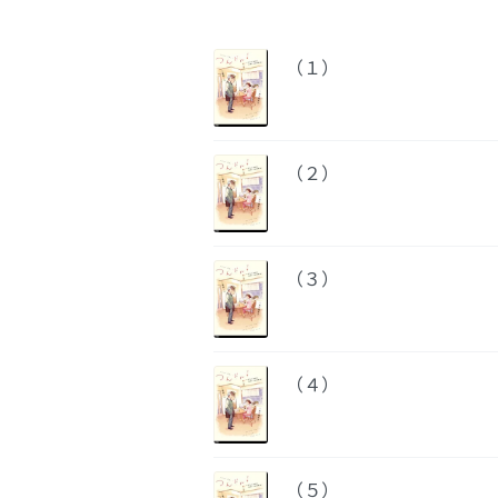
（１）
（２）
（３）
（４）
（５）