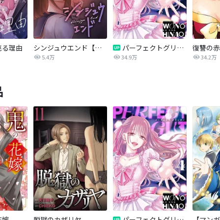
売る理由
シンジュウエンド【タテヨミ】
パーフェクトグリッター
5.4万
34.9万
34.2万
品
花嫁
脱獄のカザリヤ
パーフェクトグリッター