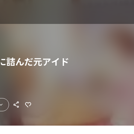
生に詰んだ元アイド
】