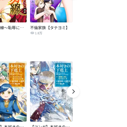
復讐の赤線～恥辱にまみれた少女の運命～【タテヨミ】
不倫家族【タテヨミ】
夫を社会的に抹殺する5つの方法
1.8万
629.5万
【マンガ】本好きの下剋上 第二部
【マンガ】本好きの下剋上 第三部
隣国の王太子が奴隷として売られていたので買ってみました【単話】
天