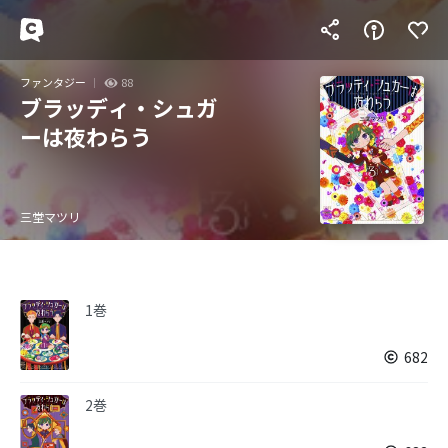
ファンタジー
88
ブラッディ・シュガ
ーは夜わらう
三堂マツリ
1巻
682
2巻