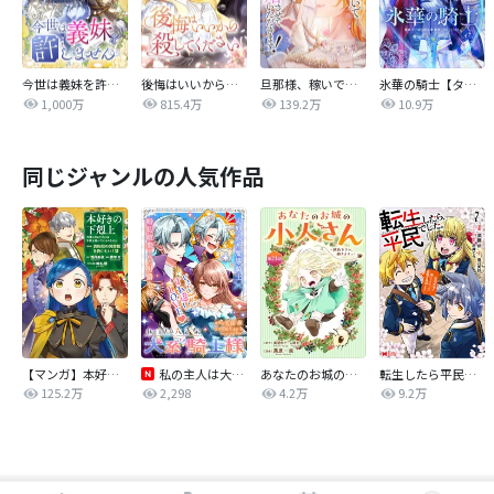
今世は義妹を許しません
後悔はいいから殺してください
旦那様、稼いで離婚させていただきます！
氷華の騎士【タテヨミ】
1,000万
815.4万
139.2万
10.9万
同じジャンルの人気作品
【マンガ】本好きの下剋上 第四部
私の主人は大きな犬系騎士様
あなたのお城の小人さん ～御飯下さい、働きますっ～（コミック）【分冊版】
転生したら平民でした。～生活水準に耐えられないので貴族を目指します～（コミック）
125.2万
2,298
4.2万
9.2万