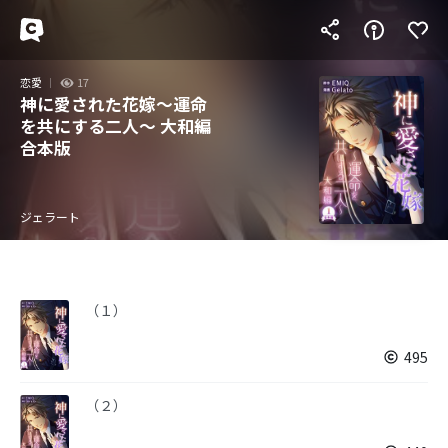
恋愛
17
神に愛された花嫁～運命
を共にする二人～ 大和編
合本版
ジェラート
（１）
495
（２）