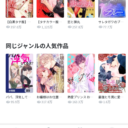
【白黒タテ版】孕むまで乱れいけ～身代わり花嫁と軍服の猛愛
【タテカラー版】漣蒼士に処女を捧ぐ～さあ、じっくり愛でましょうか
恋と弾丸
サレタガワのブルー【タテヨミ】
357.0万
1,125万
257.8万
77.7万
同じジャンルの人気作品
パパ、浮気してるよ？娘と二人でクズ夫を捨てます【分冊版】
お嬢様はお仕置きが好き
熱愛プリンス お兄ちゃんはキミが好き
最強ヒモ男に愛されまして
95.9万
317.8万
163.3万
1.6万