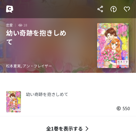
恋愛
18
幼い奇跡を抱きしめ
て
松本夏実, アン・フレイザー
幼い奇跡を抱きしめて
550
全1巻を表示する