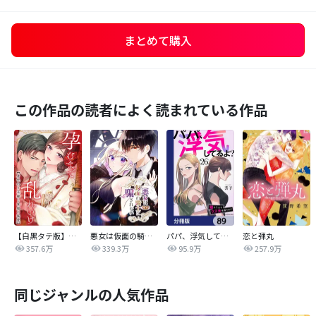
まとめて購入
この作品の読者によく読まれている作品
【白黒タテ版】孕むまで乱れいけ～身代わり花嫁と軍服の猛愛
悪女は仮面の騎士に騙されない
パパ、浮気してるよ？娘と二人でクズ夫を捨てます【分冊版】
恋と弾丸
357.6万
339.3万
95.9万
257.9万
同じジャンルの人気作品