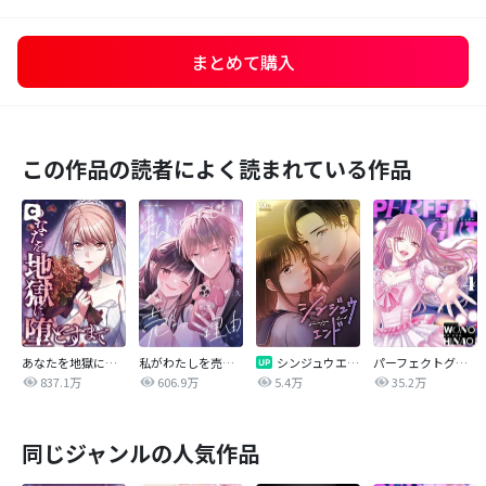
まとめて購入
この作品の読者によく読まれている作品
あなたを地獄に堕とすまで
私がわたしを売る理由
シンジュウエンド【タテヨミ】
パーフェクトグリッター
837.1万
606.9万
5.4万
35.2万
同じジャンルの人気作品