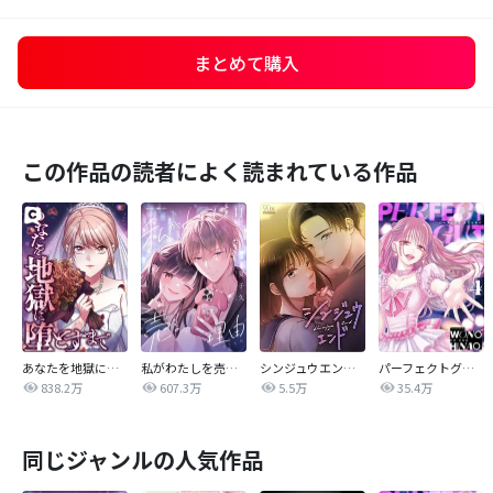
まとめて購入
この作品の読者によく読まれている作品
あなたを地獄に堕とすまで
私がわたしを売る理由
シンジュウエンド【タテヨミ】
パーフェクトグリッター
838.2万
607.3万
5.5万
35.4万
同じジャンルの人気作品