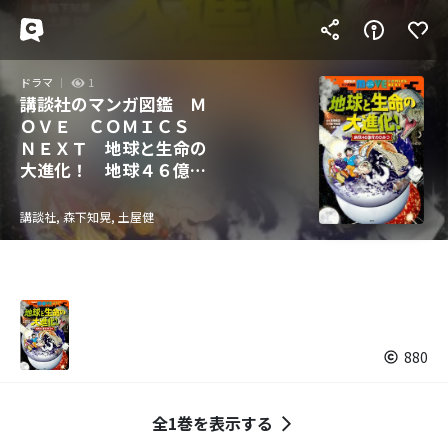
ドラマ
1
講談社のマンガ図鑑 Ｍ
ＯＶＥ ＣＯＭＩＣＳ
ＮＥＸＴ 地球と生命の
大進化！ 地球４６億年
のひみつ
講談社, 森下知晃, 土屋健
880
全1巻を表示する