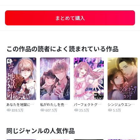
まとめて購入
この作品の読者によく読まれている作品
あなたを地獄に堕とすまで
私がわたしを売る理由
パーフェクトグリッター
シンジュウエンド【タテヨミ】
838.5万
607.5万
35.5万
5.5万
同じジャンルの人気作品