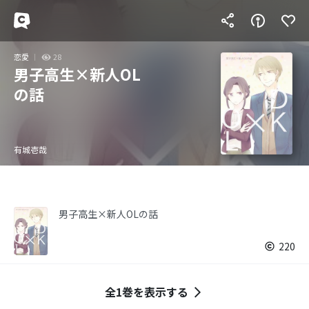
恋愛
28
男子高生×新人OL
の話
有城壱哉
男子高生×新人OLの話
220
全1巻を表示する