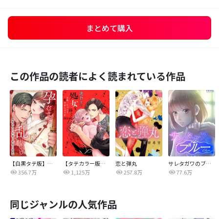
まとめて購入
この作品の読者によく読まれている作品
【白黒タテ版】孕むまで乱れいけ～身代わり花嫁と軍服の猛愛
【タテカラー版】漣蒼士に処女を捧ぐ～さあ、じっくり愛でましょうか
恋と弾丸
サレタガワのブルー【タテヨミ】
356.7万
1,125万
257.8万
77.6万
同じジャンルの人気作品