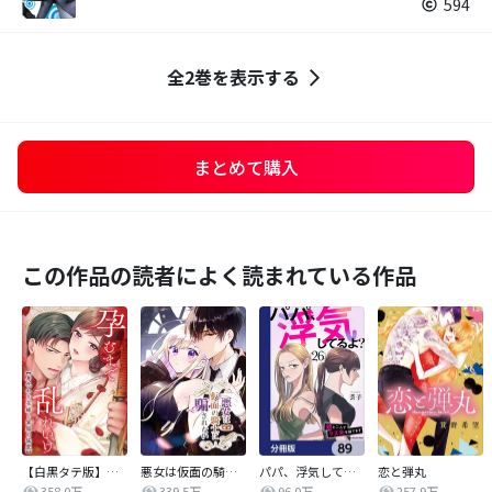
594
全2巻を表示する
まとめて購入
この作品の読者によく読まれている作品
【白黒タテ版】孕むまで乱れいけ～身代わり花嫁と軍服の猛愛
悪女は仮面の騎士に騙されない
パパ、浮気してるよ？娘と二人でクズ夫を捨てます【分冊版】
恋と弾丸
358.0万
339.5万
96.0万
257.9万