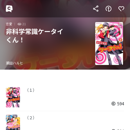
恋愛
21
非科学常識ケータイ
くん！
瀬田ハルヒ
（１）
594
（２）