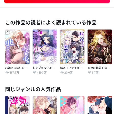
この作品の読者によく読まれている作品
お嬢さまは好奇心が止まらない！
おデブ悪女に転生したら、なぜかラスボス王子様に執着されています
病弱ママですが、闇落ち息子を育ててみせます！【タテヨミ】
悪女に執着しないでください！【タテヨミ】
487.7万
489.3万
20.0万
6.7万
同じジャンルの人気作品