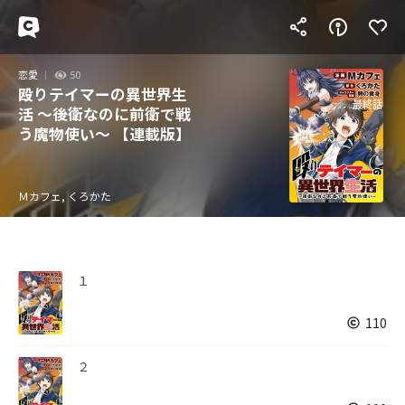
恋愛
50
殴りテイマーの異世界生
活 ～後衛なのに前衛で戦
う魔物使い～ 【連載版】
Ｍカフェ, くろかた
１
110
２