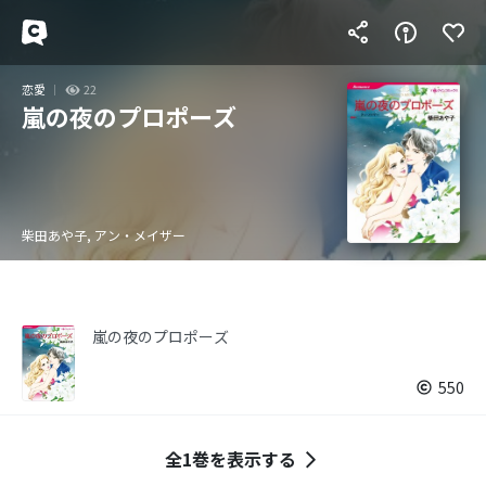
恋愛
22
嵐の夜のプロポーズ
柴田あや子, アン・メイザー
嵐の夜のプロポーズ
550
全1巻を表示する