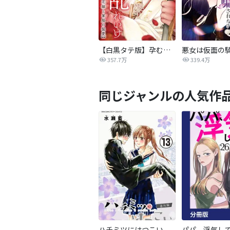
【白黒タテ版】孕むまで乱れいけ～身代わり花嫁と軍服の猛愛
357.7万
339.4万
同じジャンルの人気作
ハチミツにはつこい