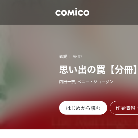
恋愛
97
思い出の罠【分冊
内田一奈, ペニー・ジョーダン
作品情報
はじめから読む