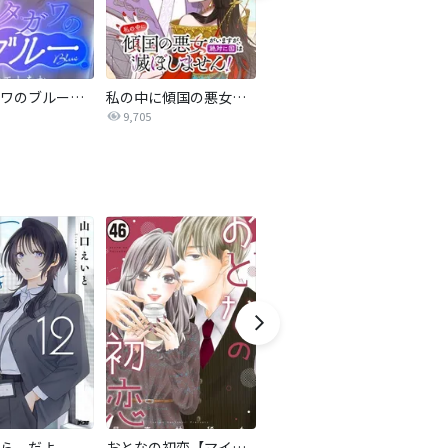
サレタガワのブルー【タテヨミ】
私の中に傾国の悪女がいますが、絶対に国は滅ぼしません！【タテヨミ】
最強ヒモ男に愛されまして
9,705
1.6万
ら、だよ
おとなの初恋【マイクロ】
LOVE SO LIFE