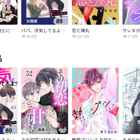
悪女は仮面の騎士に騙されない
パパ、浮気してるよ？娘と二人でクズ夫を捨てます【分冊版】
恋と弾丸
96.0万
257.9万
77.8万
品
パパ、浮気してるよ？娘と二人でクズ夫を捨てます【分冊版】
その初恋は甘すぎる～恋愛処女には刺激が強い～
熱愛プリンス お兄ちゃんはキミが好き
すきだか