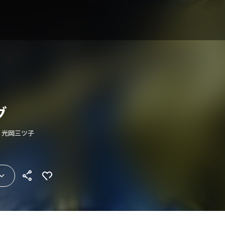
グ
 光岡三ツ子