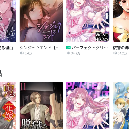
売る理由
シンジュウエンド【タテヨミ】
パーフェクトグリッター
5.4万
34.9万
34.2万
品