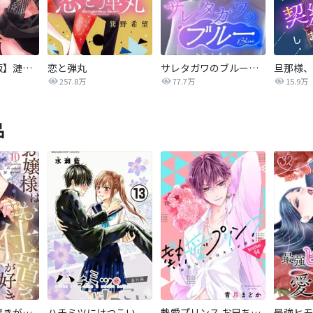
【タテカラー版】漣蒼士に処女を捧ぐ～さあ、じっくり愛でましょうか
恋と弾丸
サレタガワのブルー【タテヨミ】
257.8万
77.7万
15.9万
品
お嬢様はお仕置きが好き
ハチミツにはつこい
熱愛プリンス お兄ちゃんはキミが好き