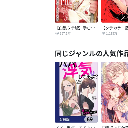
【白黒タテ版】孕むまで乱れいけ～身代わり花嫁と軍服の猛愛
357.1万
1,125万
同じジャンルの人気作
パパ、浮気してるよ？娘と二人でクズ夫を捨てます【分冊版】