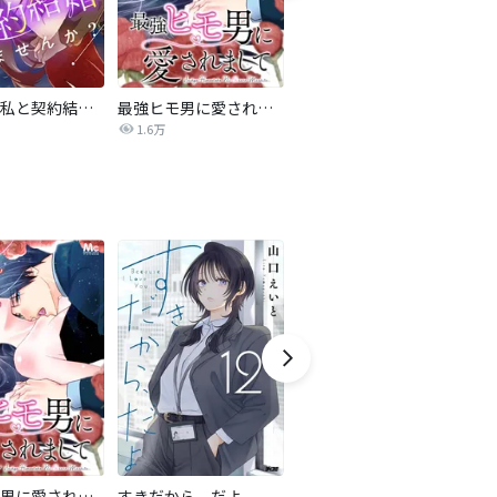
旦那様、私と契約結婚しませんか？【タテヨミ】
最強ヒモ男に愛されまして
Perfect Crime
氷
1.6万
206.5万
最強ヒモ男に愛されまして
すきだから、だよ
甘く濡れる嘘～結婚という名の復讐～