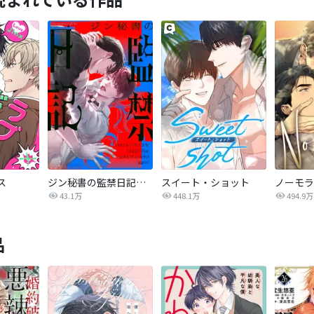
ス
ジン秘書の監禁日記【タテヨミ】
スイート・ショット
43.1万
448.1万
494.9万
品