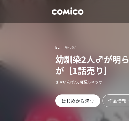
BL
567
幼馴染2人♂が明
が［1話売り］
さやいんげん, 種袋ルネッサ
作品情報
はじめから読む