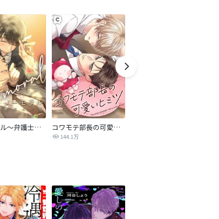
ノーモラル～弁護士の掟～
コワモテ部長の可愛いヒミツ
十八歳のベッド
蜜
144.1万
29.6万