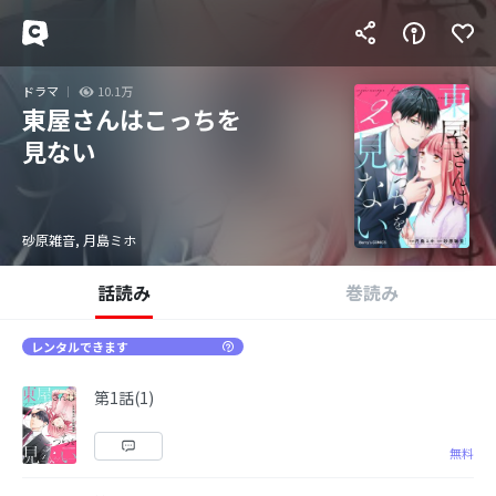
ドラマ
10.1万
東屋さんはこっちを
見ない
砂原雑音, 月島ミホ
話読み
巻読み
レンタルできます
第1話(1)
無料