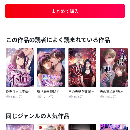
まとめて購入
この作品の読者によく読まれている作品
愛妻弁当は不倫に含まれますか？
監視夫を駆除するまで
その夫婦を破滅させるまで
夫の裏垢を覗いてみたら
416.3万
170.2万
15.4万
130.2万
同じジャンルの人気作品