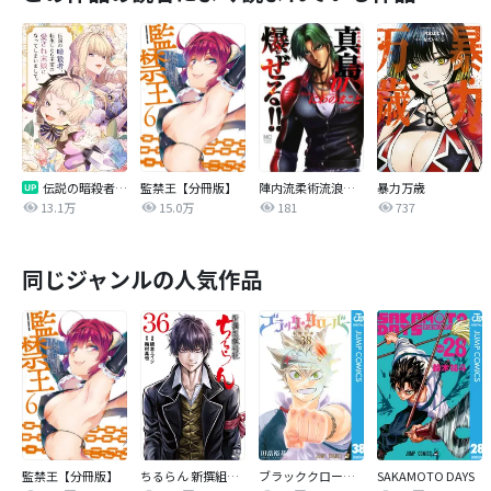
伝説の暗殺者、転生したら王家の愛され末娘になってしまいまして。【タテヨミ】
監禁王【分冊版】
陣内流柔術流浪伝 真島、爆ぜる！！
暴力万歳
13.1万
15.0万
181
737
同じジャンルの人気作品
監禁王【分冊版】
ちるらん 新撰組鎮魂歌
ブラッククローバー
SAKAMOTO DAYS