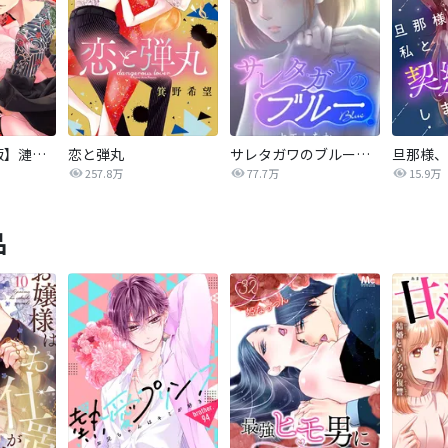
【タテカラー版】漣蒼士に処女を捧ぐ～さあ、じっくり愛でましょうか
恋と弾丸
サレタガワのブルー【タテヨミ】
257.8万
77.7万
15.9万
品