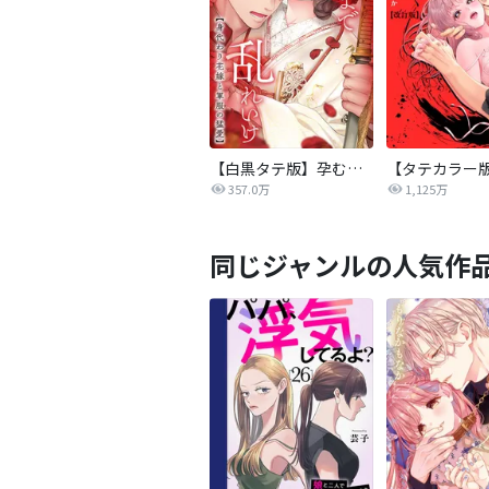
【白黒タテ版】孕むまで乱れいけ～身代わり花嫁と軍服の猛愛
357.0万
1,125万
同じジャンルの人気作