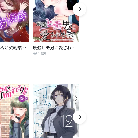
旦那様、私と契約結婚しませんか？【タテヨミ】
最強ヒモ男に愛されまして
Perfect Crime
氷
1.6万
206.5万