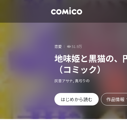
恋愛
51.9万
地味姫と黒猫の、
（コミック）
灰音アサナ, 真弓りの
作品情報
はじめから読む