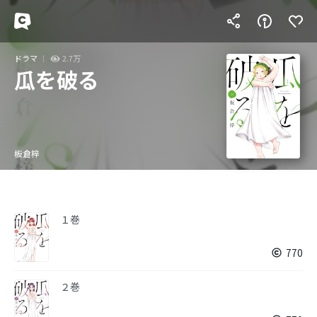
ドラマ
2.7万
瓜を破る
板倉梓
１巻
770
２巻