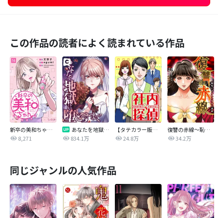
この作品の読者によく読まれている作品
新卒の美和ちゃん～社内探偵外伝～
あなたを地獄に堕とすまで
【タテカラー版】社内探偵
復讐の赤線～恥辱にまみれた少女の運命～【タテヨミ】
8,271
834.1万
24.8万
34.2万
同じジャンルの人気作品