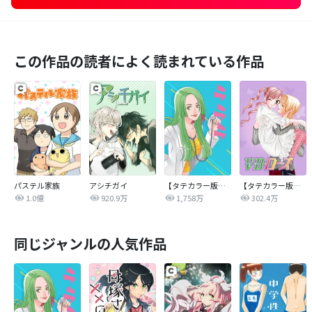
この作品の読者によく読まれている作品
パステル家族
アシチガイ
【タテカラー版】ラララ
【タテカラー版】V・B・ローズ
1.0億
920.9万
1,758万
302.4万
同じジャンルの人気作品