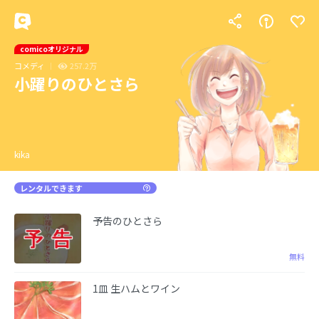
comicoオリジナル
コメディ
257.2万
小躍りのひとさら
kika
レンタルできます
予告のひとさら
無料
1皿 生ハムとワイン