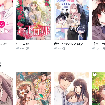
この好きは止められない
年下旦那
我が子の父親と再会しました
507.0万
46.5万
2,302万
品