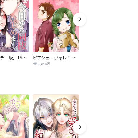
【タテカラー版】15歳、今日から同棲はじめます。
ピアシェーヴォレ！ ～piacevole～
年下童貞くんに翻弄されてます
1,846万
83.0万