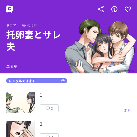
ドラマ
42.6万
托卵妻とサレ
夫
森脇葵
レンタルできます
1
3
無料
2