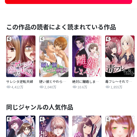
この作品の読者によく読まれている作品
サレシタ逆転夫婦
硬い彼とやわらかすぎる彼女
絶対に離婚しません！
毒フレ～それでもママ友でいられますか？～
4,412万
2,040万
10.6万
1,855万
同じジャンルの人気作品