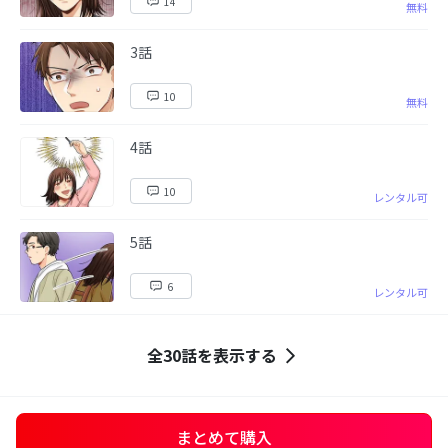
14
無料
3話
10
無料
4話
10
レンタル可
5話
6
レンタル可
全30話を表示する
まとめて購入