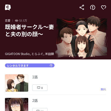
恋愛
53.5万
既婚者サークル〜妻
と夫の別の顔〜
GIGATOON Studio, とらふぐ, 米田錦
レンタルできます
1話
8
無料
2話