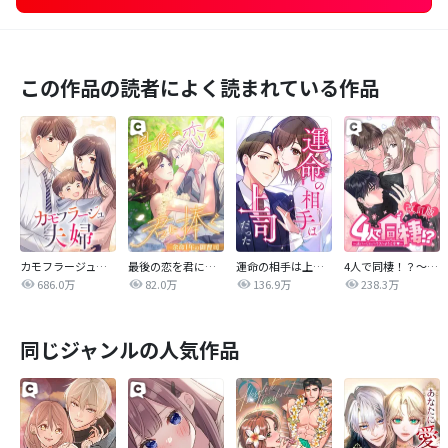
この作品の読者によく読まれている作品
カモフラージュ夫婦
最後の恋を君に捧ぐ～余命1年の御曹司～
運命の相手は上司だった
4人で同棲！？～逆ハーレムハウスへようこそ♥～【改訂版】
686.0万
82.0万
136.9万
238.3万
同じジャンルの人気作品